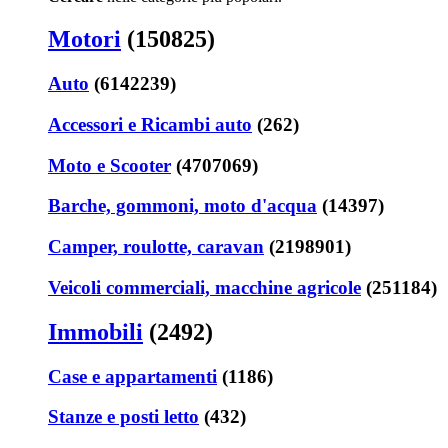
Motori
(150825)
Auto
(6142239)
Accessori e Ricambi auto
(262)
Moto e Scooter
(4707069)
Barche, gommoni, moto d'acqua
(14397)
Camper, roulotte, caravan
(2198901)
Veicoli commerciali, macchine agricole
(251184)
Immobili
(2492)
Case e appartamenti
(1186)
Stanze e posti letto
(432)